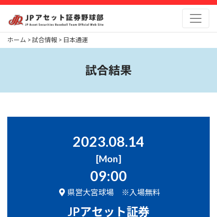
Skip
to
content
ホーム
>
試合情報
>
日本通運
試合結果
2023.08.14
[Mon]
09:00
県営大宮球場 ※入場無料
JPアセット証券