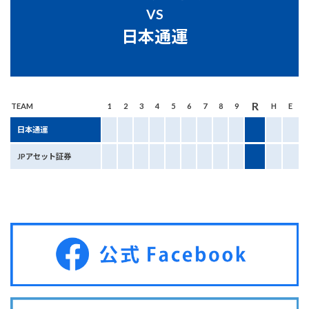
VS
日本通運
R
TEAM
1
2
3
4
5
6
7
8
9
H
E
日本通運
JPアセット証券