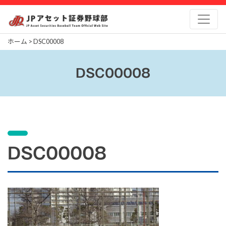
Skip
to
content
ホーム
>
DSC00008
DSC00008
DSC00008